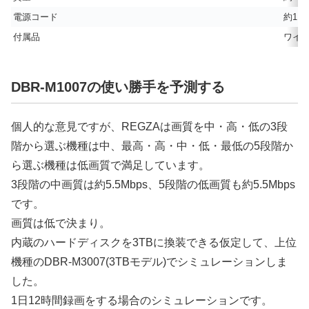
電源コード
約1.5
付属品
ワイヤ
DBR-M1007の使い勝手を予測する
個人的な意見ですが、REGZAは画質を中・高・低の3段
階から選ぶ機種は中、最高・高・中・低・最低の5段階か
ら選ぶ機種は低画質で満足しています。
3段階の中画質は約5.5Mbps、5段階の低画質も約5.5Mbps
です。
画質は低で決まり。
内蔵のハードディスクを3TBに換装できる仮定して、上位
機種のDBR-M3007(3TBモデル)でシミュレーションしま
した。
1日12時間録画をする場合のシミュレーションです。