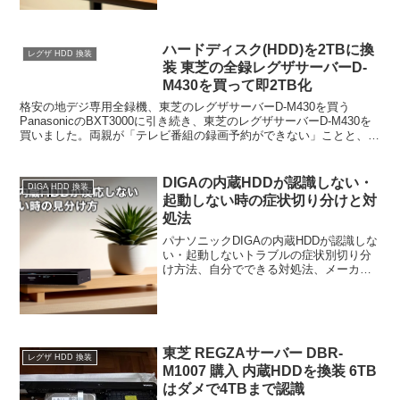
介します。
ハードディスク(HDD)を2TBに換
レグザ HDD 換装
装 東芝の全録レグザサーバーD-
M430を買って即2TB化
格安の地デジ専用全録機、東芝のレグザサーバーD-M430を買う
PanasonicのBXT3000に引き続き、東芝のレグザサーバーD-M430を
買いました。両親が「テレビ番組の録画予約ができない」ことと、実
家に全録があってもいいかなと思い購入...
DIGAの内蔵HDDが認識しない・
DIGA HDD 換装
起動しない時の症状切り分けと対
処法
パナソニックDIGAの内蔵HDDが認識しな
い・起動しないトラブルの症状別切り分
け方法、自分でできる対処法、メーカー
修理費用の目安、および自分でHDD交換
（換装）する選択肢まで詳しく解説しま
す。
東芝 REGZAサーバー DBR-
レグザ HDD 換装
M1007 購入 内蔵HDDを換装 6TB
はダメで4TBまで認識