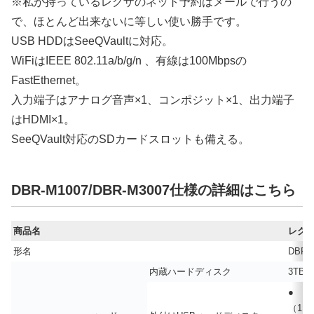
※私が持っているレグザのネット予約はメールで行うの
で、ほとんど出来ないに等しい使い勝手です。
USB HDDはSeeQVaultに対応。
WiFiはIEEE 802.11a/b/g/n 、有線は100Mbpsの
FastEthernet。
入力端子はアナログ音声×1、コンポジット×1、出力端子
はHDMI×1。
SeeQVault対応のSDカードスロットも備える。
DBR-M1007/DBR-M3007仕様の詳細はこちら
商品名
レグ
形名
DBR-
内蔵ハードディスク
3TB
●
（1台