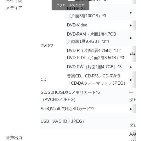
再生可能
スクロールできます
メディア
BD-RE XL
●
（片面3層100GB）*3
DVD-Video
●
DVD-RAM（片面1層4.7GB
●
／両面1層9.4GB）*3*4
DVD*2
DVD-R（片面1層4.7GB）*3／
●/●
DVD-R DL（片面2層8.5GB）*3
DVD-RW（片面1層4.7GB）*3
●
音楽CD、CD-R*3／CD-RW*3
CD
●
（CD-DAフォーマット／JPEG）
SD/SDHC/SDXCメモリカード*5
―（
（AVCHD／JPEG）
ダビン
SeeQVault™対応SDカード*1
●
―（
USB（AVCHD／JPEG）
ダビン
AAC、
音声出力