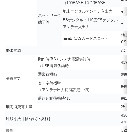
（100BASE-TX/10BASE-T）
地上デジタルアンテナ入出力
●
ネットワーク
BSデジタル・110度CSデジタル
端子等
●
アンテナ入出力
地上・
miniB-CASカードスロット
CSデ
本体電源
AC10
動作時/BSアンテナ電源供給時
43W /
（USB電源供給時）
通常待機時
約8.3W
消費電力
省エネ待機時
約0.06
（アンテナ出力切替設定：切）
瞬速起動待機時*15
約17.8
年間消費電力量
25.1k
430
外形寸法［幅×高さ×奥行］
430
質量
約3.0