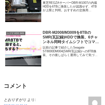
東芝REGZAサーバーDBR-M1007の内蔵
HDDを6TBに換装したが認識せず、4TB
が上限と判明。おすすめの交換用
HDD(WD Purple/EZRZ)と換装後の初期化
手順も解説。
DBR-M2008/M3009を8TBの
レグザ HDD 換装
SMR(瓦記録)HDDで換装、6チャ
ンネル同時タイムシフトでコマ落
ちする件
以前の記事で紹介したSeagate
ST8000DM004(SMR/瓦記録)への8TB換
装、その後しばらく運用してみて気づい
た症状をまとめます。うちでは6チャンネ
ル同時タイムシフト中にコマ落ちが発生
しています。同じ換装をしている方の参
考にな...
コメント
とおりすがり
より: