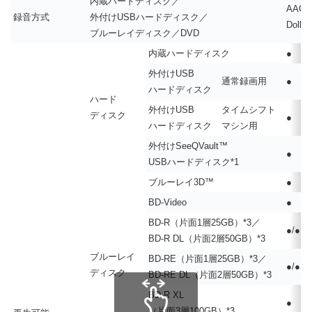
内蔵ハードディスク／
AAC（
録音方式
外付けUSBハードディスク／
Dolby
ブルーレイディスク／DVD
内蔵ハードディスク
●
外付けUSB
通常録画用
●
ハードディスク
ハード
外付けUSB
タイムシフト
ディスク
●
ハードディスク
マシン用
外付けSeeQVault™
●
USBハードディスク*1
ブルーレイ3D™
●
BD-Video
●
BD-R（片面1層25GB）*3／
●/●
BD-R DL（片面2層50GB）*3
ブルーレイ
BD-RE（片面1層25GB）*3／
●/●
ディスク
BD-RE DL（片面2層50GB）*3
BD-R XL
●
（片面3層100GB）*3