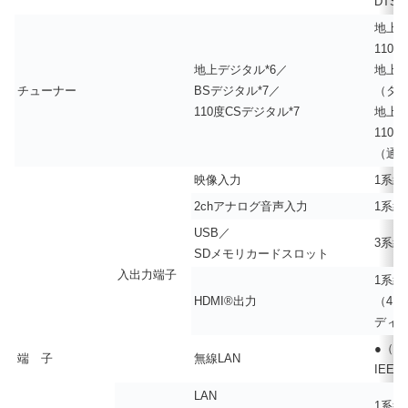
DTS-
地上デ
110
地上デジタル*6／
地上デ
チューナー
BSデジタル*7／
（タ
110度CSデジタル*7
地上デ
110
（通常
映像入力
1系統
2chアナログ音声入力
1系統
USB／
3系統*
SDメモリカードスロット
入出力端子
1系統
HDMI®出力
（4K/
ディー
●（内蔵
端 子
無線LAN
IEEE8
LAN
1系統