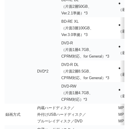
●
（片面2層50GB、
（最高
Ver.2.1準拠）*3
BD-RE XL
●
（片面3層100GB、
（最高
Ver.3.0準拠）*3
DVD-R
●
（片面1層4.7GB、
（最高
CPRM対応、for General）*3
DVD-R DL
●
DVD*2
（片面2層8.5GB、
（最高
CPRM対応、for General）*3
DVD-RW
●
（片面1層4.7GB、
（最高
CPRM対応）*3
内蔵ハードディスク／
MPE
録画方式
外付けUSBハードディスク／
MPEG
ブルーレイディスク／DVD
MPE