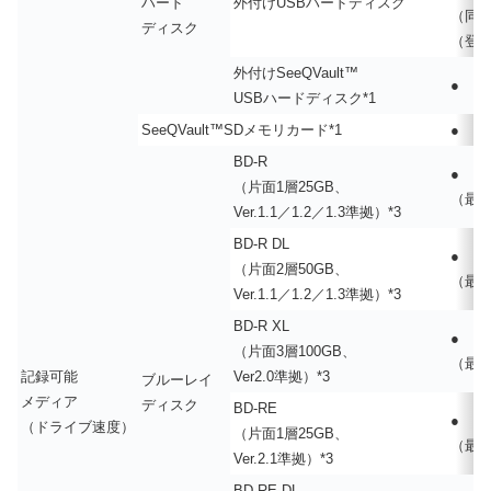
ハード
外付けUSBハードディスク
（同
ディスク
（登
外付けSeeQVault™
●
USBハードディスク*1
SeeQVault™SDメモリカード*1
●
BD-R
●
（片面1層25GB、
（最高
Ver.1.1／1.2／1.3準拠）*3
BD-R DL
●
（片面2層50GB、
（最高
Ver.1.1／1.2／1.3準拠）*3
BD-R XL
●
（片面3層100GB、
（最高
記録可能
Ver2.0準拠）*3
ブルーレイ
メディア
ディスク
BD-RE
●
（ドライブ速度）
（片面1層25GB、
（最高
Ver.2.1準拠）*3
BD-RE DL