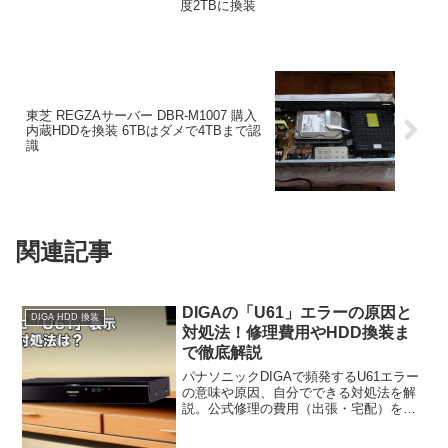
度2TBに換装
東芝 REGZAサーバー DBR-M1007 購入
内蔵HDDを換装 6TBはダメで4TBまで認
識
関連記事
DIGAの「U61」エラーの原因と
DIGA HDD 換装
対処法！修理費用やHDD換装ま
で徹底解説
パナソニックDIGAで頻発するU61エラー
の意味や原因、自分でできる対処法を解
説。公式修理の費用（出張・宅配）を整
理し、高額な修理代を回避してHDDを自
分で交換（換装）する方法についても紹