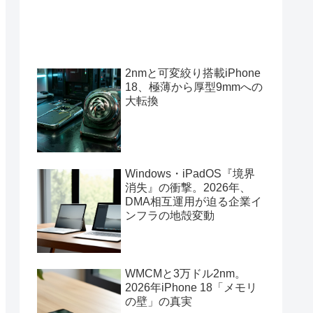
2nmと可変絞り搭載iPhone
18、極薄から厚型9mmへの
大転換
Windows・iPadOS『境界
消失』の衝撃。2026年、
DMA相互運用が迫る企業イ
ンフラの地殻変動
WMCMと3万ドル2nm。
2026年iPhone 18「メモリ
の壁」の真実