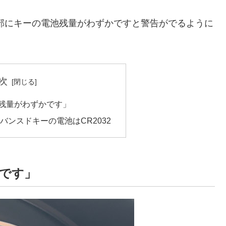
タ部にキーの電池残量がわずかですと警告がでるように
次
電残量がわずかです」
ドバンスドキーの電池はCR2032
かです」