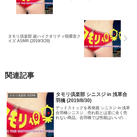
タモリ倶楽部 超ハイクオリティ咀嚼音ク
イズ ASMR (2019/3/29)
関連記事
タモリ倶楽部 シニスジ in 浅草合
タモリ倶楽部 2019年
羽橋 (2019/8/30)
デッドストックを再発掘 シニスジ in 浅草
合羽橋シニスジ…売れ筋とは逆に全く売
れない商品。合羽橋では性能はいいのに
何故か何年間も売れない商品シニスジが
数多く存在し、その理由が分からず店主
も頭を抱えている。そんなシニスジ商品