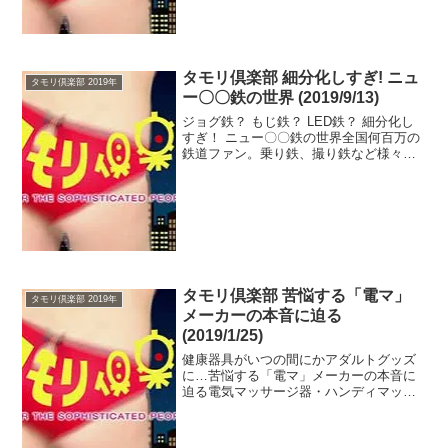
を再発掘、スポッ...
タモリ倶楽部 細分化しすぎ! ニュ
タモリ倶楽部 2019年
ー〇〇鉄の世界 (2019/9/13)
ジョグ鉄？ もじ鉄？ LED鉄？ 細分化し
すぎ！ ニュー〇〇鉄の世界全国何百万の
鉄道ファン。乗り鉄、撮り鉄など様々あ
る鉄道ファンのジャンルがさらに細分
化!?一緒に走るジョグ鉄!?駅名看板好きの
もじ鉄!?車両の側面に出ているLEDを自
作してい...
タモリ倶楽部 苦悩する「電マ」
タモリ倶楽部 2019年
メーカーの本音に迫る
(2019/1/25)
健康器具がいつの間にかアダルトグッズ
に…苦悩する「電マ」メーカーの本音に
迫る電気マッサージ器・ハンディマッサ
ージャーの製造元である大東電機工業を
訪れる。本来の用途とは違う使用のされ
方が世間に広まっていることについて、