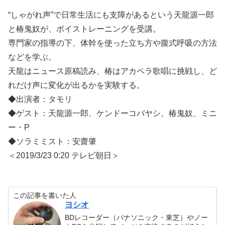
“しゃがれ声”で日常生活にも支障があるという天龍源一郎
と椿鬼奴が、ボイストレーニングを受講。
専門家の指導の下、体幹を使った立ち方や腹式呼吸の方法
などを学ぶ。
天龍はニュース原稿読み、椿はアカペラ歌唱に挑戦し、ど
れだけ声に変化が出るかを実験する。
◆出演者：タモリ
◆ゲスト：天龍源一郎、ケンドーコバヤシ、椿鬼奴、ミニ
ー・P
◆ソラミミスト：安齋肇
＜2019/3/23 0:20 テレビ朝日＞
この記事を書いた人
ヨシオ
BDレコーダー（パナソニック・東芝）やノー