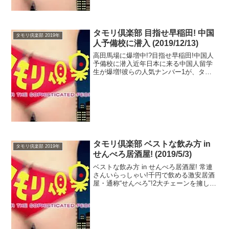
企業としての本音を聞き出...
タモリ倶楽部 目指せ早稲田! 中国
タモリ倶楽部 2019年
人予備校に潜入 (2019/12/13)
高田馬場に爆増中!?目指せ早稲田!中国人
予備校に潜入近年日本に来る中国人留学
生が爆増!彼らの人気ナンバー1が、タモ
リの母校・早稲田大学。そのため早稲田
に近い高田馬場に中国人予備校が増加し
ているという。一体なぜ彼らは日本に留
学するのか?知られ...
タモリ倶楽部 ベストな飲み方 in
タモリ倶楽部 2019年
せんべろ居酒屋! (2019/5/3)
ベストな飲み方 in せんべろ居酒屋! 常連
さんいらっしゃい!千円で飲める激安居酒
屋・通称“せんべろ"!2大チェーンを擁し、
独立系も元気なせんべろ激戦区・蒲田で
せんべろを3軒はしご!常連さんに聞くコ
スパ最高幸せMAXな究極の飲み方!実はタ
モ...