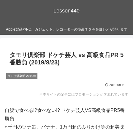
Lesson440
Apple製品やPC、ガジェット、レコーダーの換装ネタ等をヨシオが語ります
タモリ倶楽部 ドケチ芸人 vs 高級食品PR 5
番勝負 (2019/8/23)
タモリ倶楽部 2019年
2019.08.19
※本サイトの記事にはプロモーションが含まれています
自腹で食べる!?食べない!? ドケチ芸人VS高級食品PR5番
勝負
○千円のツナ缶、バナナ、1万円超のふりかけ等の超美味