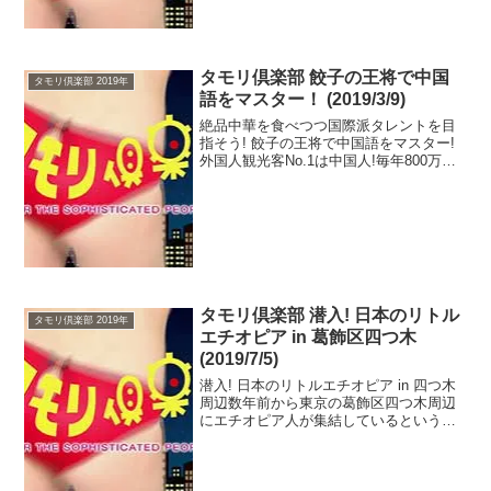
タモリ倶楽部 餃子の王将で中国
タモリ倶楽部 2019年
語をマスター！ (2019/3/9)
絶品中華を食べつつ国際派タレントを目
指そう! 餃子の王将で中国語をマスター!
外国人観光客No.1は中国人!毎年800万人
が来日する。これからは中国語が必要と
いう事で餃子の王将で楽しく中国語をマ
スター!餃子の王将では注文を受けた店員
が厨房にオ...
タモリ倶楽部 潜入! 日本のリトル
タモリ倶楽部 2019年
エチオピア in 葛飾区四つ木
(2019/7/5)
潜入! 日本のリトルエチオピア in 四つ木
周辺数年前から東京の葛飾区四つ木周辺
にエチオピア人が集結しているという。
謎多きエチオピアの名前事情、地元料
理、衝撃の暦や時間など…今夜東京の下
町で知られざるアフリカンカルチャーが
明らかに!国の基礎...