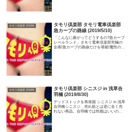
グに挑戦...
タモリ倶楽部 タモリ電車倶楽部
タモリ倶楽部 2019年
急カーブの路線 (2019/5/10)
「こんなに曲がってどうするの?急カーブ
レールランド」タモリ電車倶楽部究極の
企画!急カーブの路線だけを堪能!魔性の魅
力を持った鉄道技術の宝庫 急カーブの線
路の傾き、曲線半径、横G、カーブ誕生
秘話などに一同大興奮!◆出演者：タモリ
◆ゲスト：土屋...
タモリ倶楽部 シニスジ in 浅草合
タモリ倶楽部 2019年
羽橋 (2019/8/30)
デッドストックを再発掘 シニスジ in 浅草
合羽橋シニスジ…売れ筋とは逆に全く売
れない商品。合羽橋では性能はいいのに
何故か何年間も売れない商品シニスジが
数多く存在し、その理由が分からず店主
も頭を抱えている。そんなシニスジ商品
を再発掘、スポッ...