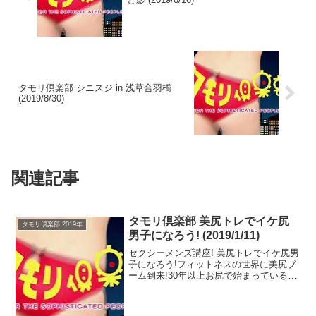
タモリ倶楽部 シニスジ in 浅草合羽橋
(2019/8/30)
関連記事
タモリ倶楽部 美尻トレでイケ尻
タモリ倶楽部 2019年
男子になろう! (2019/1/11)
セクシーメンズ講座! 美尻トレでイケ尻男
子になろう!フィットネスの世界に美尻ブ
ーム到来!30年以上お尻で始まっているタ
モリ倶楽部がこのブームを放っておくわ
けにはいかない!目指せ美尻男子!美人美尻
トレーナーと超ハード!?美尻トレーニン