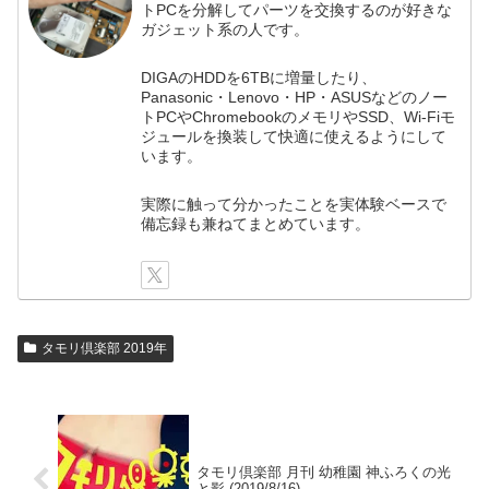
トPCを分解してパーツを交換するのが好きな
ガジェット系の人です。
DIGAのHDDを6TBに増量したり、
Panasonic・Lenovo・HP・ASUSなどのノー
トPCやChromebookのメモリやSSD、Wi-Fiモ
ジュールを換装して快適に使えるようにして
います。
実際に触って分かったことを実体験ベースで
備忘録も兼ねてまとめています。
タモリ倶楽部 2019年
タモリ倶楽部 月刊 幼稚園 神ふろくの光
と影 (2019/8/16)