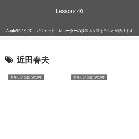
Lesson440
Apple製品やPC、ガジェット、レコーダーの換装ネタ等をヨシオが語ります
近田春夫
タモリ倶楽部 2016年
タモリ倶楽部 2016年