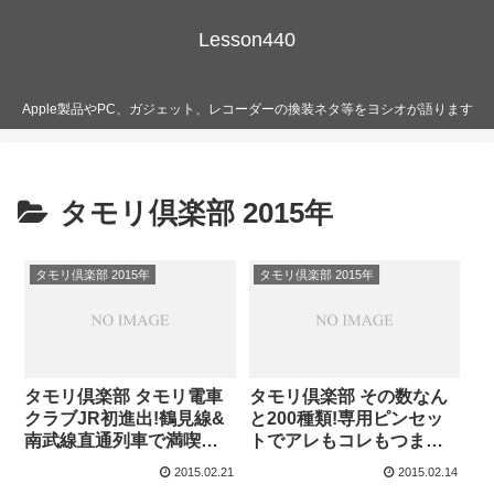
Lesson440
Apple製品やPC、ガジェット、レコーダーの換装ネタ等をヨシオが語ります
タモリ倶楽部 2015年
タモリ倶楽部 2015年
タモリ倶楽部 2015年
タモリ倶楽部 タモリ電車
タモリ倶楽部 その数なん
クラブJR初進出!鶴見線&
と200種類!専用ピンセッ
南武線直通列車で満喫旅
トでアレもコレもつまみ
(前編) (2015/02/20)
まくろ！! (2015/02/13)
2015.02.21
2015.02.14