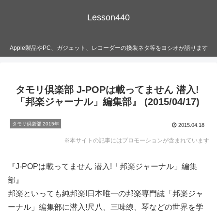
Lesson440
Apple製品やPC、ガジェット、レコーダーの換装ネタ等をヨシオが語ります
タモリ倶楽部 J-POPは載ってません 潜入!
「邦楽ジャーナル」編集部』 (2015/04/17)
タモリ倶楽部 2015年
2015.04.18
※本サイトの記事にはプロモーションが含まれています
『J-POPは載ってません 潜入!「邦楽ジャーナル」編集
部』
邦楽といっても純邦楽!日本唯一の邦楽専門誌「邦楽ジャ
ーナル」編集部に潜入!尺八、三味線、琴などの世界を学