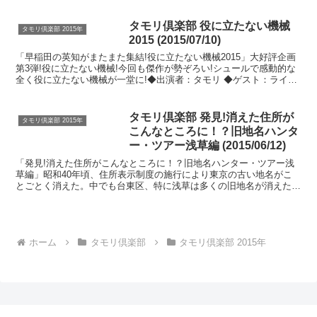
タモリ倶楽部 役に立たない機械
タモリ倶楽部 2015年
2015 (2015/07/10)
「早稲田の英知がまたまた集結!役に立たない機械2015」大好評企画
第3弾!役に立たない機械!今回も傑作が勢ぞろい!シュールで感動的な
全く役に立たない機械が一堂に!◆出演者：タモリ ◆ゲスト：ライセ
ンス、市川紗椰◆ソラミミスト：安齋肇(空耳ア...
タモリ倶楽部 発見!消えた住所が
タモリ倶楽部 2015年
こんなところに！？旧地名ハンタ
ー・ツアー浅草編 (2015/06/12)
「発見!消えた住所がこんなところに！？旧地名ハンター・ツアー浅
草編」昭和40年頃、住所表示制度の施行により東京の古い地名がこ
とごとく消えた。中でも台東区、特に浅草は多くの旧地名が消えた。
そんな旧地名の中から象潟町、猿若町、馬道、餌鳥町、山伏...
ホーム
タモリ倶楽部
タモリ倶楽部 2015年