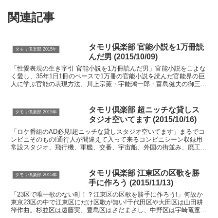
関連記事
タモリ倶楽部 官能小説を1万冊読
タモリ倶楽部 2015年
んだ男 (2015/10/09)
「性愛表現の生き字引 官能小説を1万冊読んだ男」官能小説をこよな
く愛し、35年1日1冊のペースで1万冊の官能小説を読んだ官能界の巨
人に学ぶ官能の表現方法、川上宗薫・宇能鴻一郎・富島健夫の御三
家、文体、女流作家、文庫大革命など官能小説の歴史。...
タモリ倶楽部 超ニッチな貸しス
タモリ倶楽部 2015年
タジオ空いてます (2015/10/16)
「ロケ番組のAD必見!超ニッチな貸しスタジオ空いてます」まるでコ
ンビニそのもの!通行人が間違えて入って来るコンビニシーン収録用
常設スタジオ、飛行機、軍艦、交番、宇宙船、外国の街並み、廃工場
などそのシーン専用常設スタジオ大集合!◆出演者：タモ...
タモリ倶楽部 江東区の区歌を勝
タモリ倶楽部 2015年
手に作ろう (2015/11/13)
「23区で唯一歌のない町！？江東区の区歌を勝手に作ろう!」何故か
東京23区の中で江東区にだけ区歌が無い!千代田区や大田区は山田耕
筰作曲。杉並区は遠藤実、豊島区はさだまさし、中野区は宇崎竜童、
渋谷区は都倉俊一など有名作曲家が作っている。そこで...