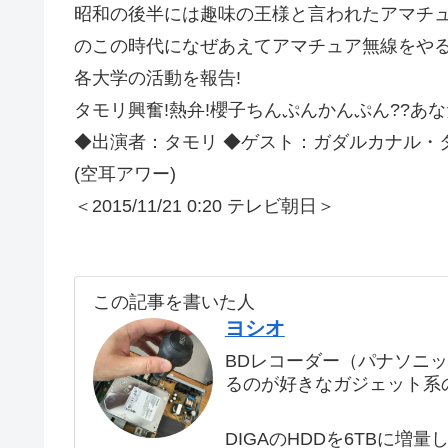
昭和の後半には趣味の王様と言われたアマチュ
のこの時代になぜあえてアマチュア無線をや
各大学の活動を報告!
タモリ興奮!熱弁!櫻子ちんぷんかんぷん??あ
◆出演者：タモリ ◆ゲスト：ガダルカナル・
(空耳アワー)
＜2015/11/21 0:20 テレビ朝日＞
この記事を書いた人
ヨシオ
BDレコーダー（パナソニ
るのが好きなガジェット系
DIGAのHDDを6TBに増量し