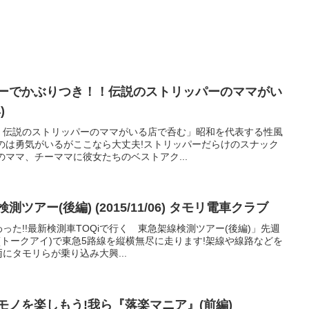
ターでかぶりつき！！伝説のストリッパーのママがい
)
！伝説のストリッパーのママがいる店で呑む」昭和を代表する性風
のは勇気がいるがここなら大丈夫!ストリッパーだらけのスナック
のママ、チーママに彼女たちのベストアク...
ツアー(後編) (2015/11/06) タモリ電車クラブ
た!!最新検測車TOQiで行く 東急架線検測ツアー(後編)」先週
」(トークアイ)で東急5路線を縦横無尽に走ります!架線や線路などを
にタモリらが乗り込み大興...
モノを楽しもう!我ら『落楽マニア』(前編)