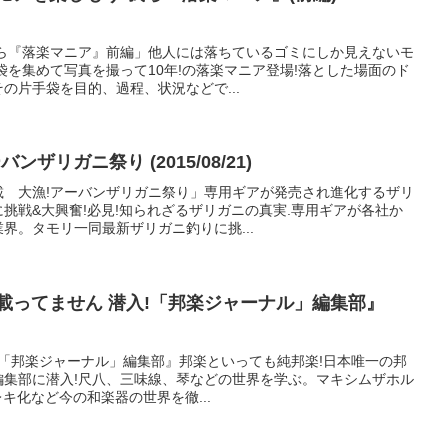
我ら『落楽マニア』前編」他人には落ちているゴミにしか見えないモ
袋を集めて写真を撮って10年!の落楽マニア登場!落とした場面のド
の片手袋を目的、過程、状況などで...
ザリガニ祭り (2015/08/21)
載 大漁!アーバンザリガニ祭り」専用ギアが発売され進化するザリ
挑戦&大興奮!必見!知られざるザリガニの真実.専用ギアが各社か
界。タモリ一同最新ザリガニ釣りに挑...
Pは載ってません 潜入!「邦楽ジャーナル」編集部』
入!「邦楽ジャーナル」編集部』邦楽といっても純邦楽!日本唯一の邦
編集部に潜入!尺八、三味線、琴などの世界を学ぶ。マキシムザホル
キ化など今の和楽器の世界を徹...