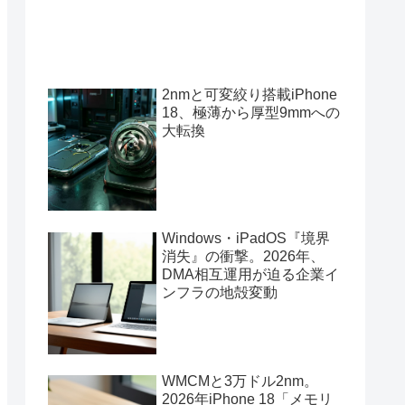
2nmと可変絞り搭載iPhone
18、極薄から厚型9mmへの
大転換
Windows・iPadOS『境界
消失』の衝撃。2026年、
DMA相互運用が迫る企業イ
ンフラの地殻変動
WMCMと3万ドル2nm。
2026年iPhone 18「メモリ