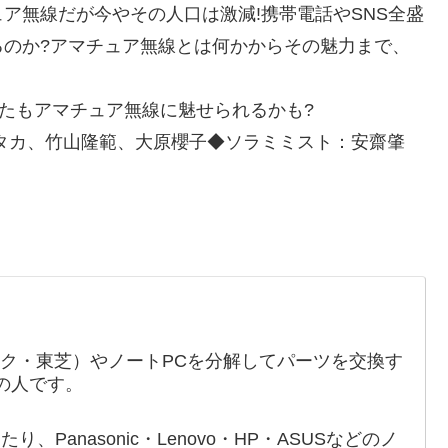
ア無線だが今やその人口は激減!携帯電話やSNS全盛
るのか?アマチュア無線とは何かからその魅力まで、
なたもアマチュア無線に魅せられるかも?
タカ、竹山隆範、大原櫻子◆ソラミミスト：安齋肇
ック・東芝）やノートPCを分解してパーツを交換す
の人です。
たり、Panasonic・Lenovo・HP・ASUSなどのノ