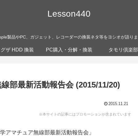
Lesson440
pple製品やPC、ガジェット、レコーダーの換装ネタ等をヨシオが語り
グザ HDD 換装
PC購入・分解・換装
タモリ倶楽部
新活動報告会 (2015/11/20)
2015.11.21
※本サイトの記事にはプロモーションが含まれています
大学アマチュア無線部最新活動報告会」