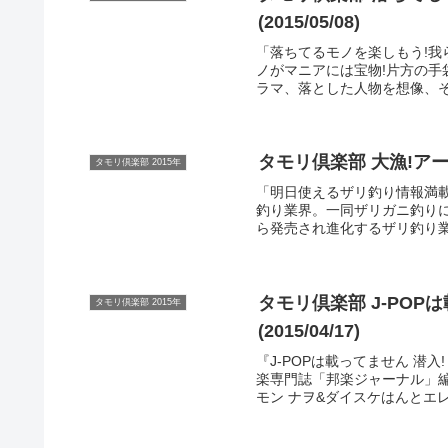
(2015/05/08)
「落ちてるモノを楽しもう!
ノがマニアには宝物!片方の手
ラマ、落とした人物を想像、そ
タモリ倶楽部 大漁!アーバン
タモリ倶楽部 2015年
「明日使えるザリ釣り情報満
釣り業界。一同ザリガニ釣りに
ら発売され進化するザリ釣り業
タモリ倶楽部 J-PO
タモリ倶楽部 2015年
(2015/04/17)
『J-POPは載ってません 潜
楽専門誌「邦楽ジャーナル」
モン ナヲ&ダイスケはんとエレ