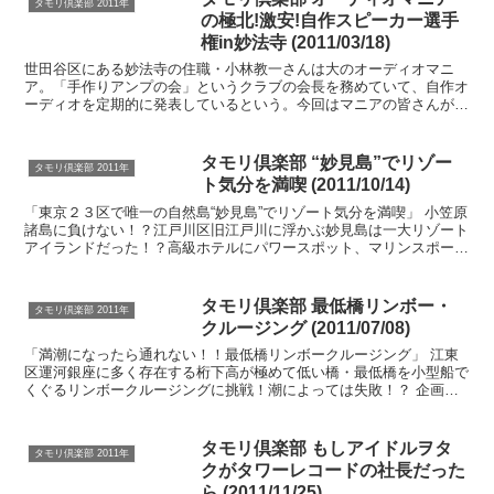
タモリ倶楽部 2011年
の極北!激安!自作スピーカー選手
権in妙法寺 (2011/03/18)
世田谷区にある妙法寺の住職・小林教一さんは大のオーディオマニ
ア。「手作りアンプの会」というクラブの会長を務めていて、自作オ
ーディオを定期的に発表しているという。今回はマニアの皆さんが身
近にあるものを材料に作った自作スピーカーの発表会!◆出演...
タモリ倶楽部 “妙見島”でリゾー
タモリ倶楽部 2011年
ト気分を満喫 (2011/10/14)
「東京２３区で唯一の自然島“妙見島”でリゾート気分を満喫」 小笠原
諸島に負けない！？江戸川区旧江戸川に浮かぶ妙見島は一大リゾート
アイランドだった！？高級ホテルにパワースポット、マリンスポーツ
や名産品、ミス妙見島続々登場！◆出演者：タモリ ◆...
タモリ倶楽部 最低橋リンボー・
タモリ倶楽部 2011年
クルージング (2011/07/08)
「満潮になったら通れない！！最低橋リンボークルージング」 江東
区運河銀座に多く存在する桁下高が極めて低い橋・最低橋を小型船で
くぐるリンボークルージングに挑戦！潮によっては失敗！？ 企画変
更か？スリル満点！果たして成功するのか！？◆出演者：タ...
タモリ倶楽部 もしアイドルヲタ
タモリ倶楽部 2011年
クがタワーレコードの社長だった
ら (2011/11/25)