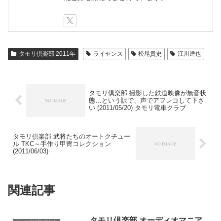
タモリ倶楽部 2011年
ライセンス
松尾貴史
江川達也
タモリ倶楽部 撮影した鉄道映像が無音状
態…という訳で、声でアフレコして下さ
い (2011/05/20) タモリ電車クラブ
タモリ倶楽部 武将たちのオートクチュー
ル TKC～手作り甲冑コレクション
(2011/06/03)
関連記事
タモリ倶楽部 オーディオマニア