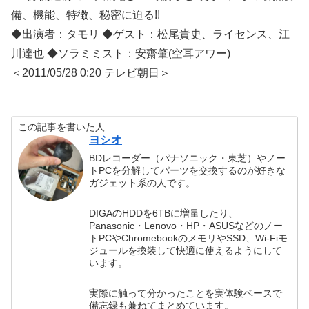
備、機能、特徴、秘密に迫る!!
◆出演者：タモリ ◆ゲスト：松尾貴史、ライセンス、江
川達也 ◆ソラミミスト：安齋肇(空耳アワー)
＜2011/05/28 0:20 テレビ朝日＞
この記事を書いた人
ヨシオ
BDレコーダー（パナソニック・東芝）やノー
トPCを分解してパーツを交換するのが好きな
ガジェット系の人です。
DIGAのHDDを6TBに増量したり、
Panasonic・Lenovo・HP・ASUSなどのノー
トPCやChromebookのメモリやSSD、Wi-Fiモ
ジュールを換装して快適に使えるようにして
います。
実際に触って分かったことを実体験ベースで
備忘録も兼ねてまとめています。