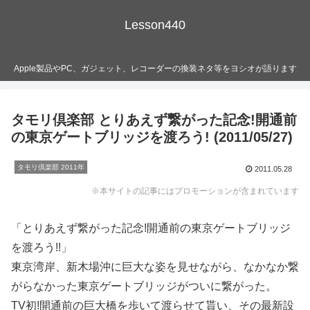
Lesson440
Apple製品やPC、ガジェット、レコーダーの換装ネタ等をヨシオが語ります
タモリ倶楽部 とりあえず繋がった記念!開通前
の東京ゲートブリッジを渡ろう! (2011/05/27)
タモリ倶楽部 2011年
2011.05.28
※本サイトの記事にはプロモーションが含まれています
「とりあえず繋がった記念!開通前の東京ゲートブリッジ
を渡ろう!!」
東京湾岸、新木場沖に巨大な姿を見せながら、なかなか繋
がらなかった東京ゲートブリッジがついに繋がった。
TV初!開通前の巨大橋を歩いて渡らせて貰い、その最新設