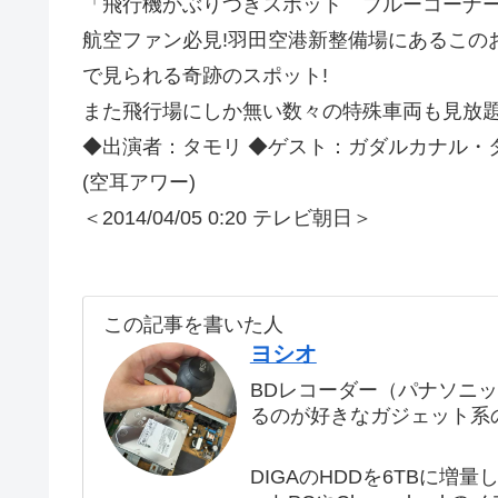
「飛行機かぶりつきスポット ブルーコーナー
航空ファン必見!羽田空港新整備場にあるこの
で見られる奇跡のスポット!
また飛行場にしか無い数々の特殊車両も見放
◆出演者：タモリ ◆ゲスト：ガダルカナル・
(空耳アワー)
＜2014/04/05 0:20 テレビ朝日＞
この記事を書いた人
ヨシオ
BDレコーダー（パナソニ
るのが好きなガジェット系
DIGAのHDDを6TBに増量し