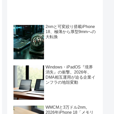
2nmと可変絞り搭載iPhone
18、極薄から厚型9mmへの
大転換
Windows・iPadOS『境界
消失』の衝撃。2026年、
DMA相互運用が迫る企業イ
ンフラの地殻変動
WMCMと3万ドル2nm。
2026年iPhone 18「メモリ