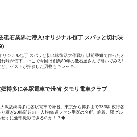
る砥石業界に潜入!オリジナル包丁 スパッと切れ味
9)
オリジナル包丁 スパッと切れ味復活大作戦!」以前番組で作ったオ
れ味が低下…そこで今回は創業80年の砥石屋さんで研いでみる!
ど、ゲストが持参した刃物もキレッキ...
故郷博多に各駅電車で帰省 タモリ電車クラブ
D大沢故郷博多に各駅電車で帰省」東京から博多まで333駅!夜行各
り継ぎ20時間超の一人旅!鉄道ファン垂涎の名所、絶景、駅グル
せずに全部撮影できるのか！？◆...