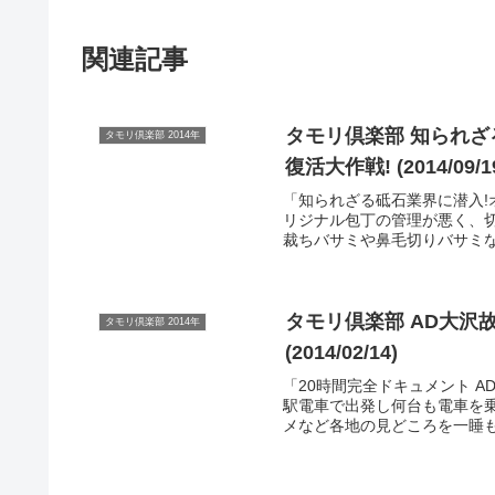
関連記事
タモリ倶楽部 知られざ
タモリ倶楽部 2014年
復活大作戦! (2014/09/1
「知られざる砥石業界に潜入!
リジナル包丁の管理が悪く、切
裁ちバサミや鼻毛切りバサミな
タモリ倶楽部 AD大沢
タモリ倶楽部 2014年
(2014/02/14)
「20時間完全ドキュメント A
駅電車で出発し何台も電車を乗
メなど各地の見どころを一睡も