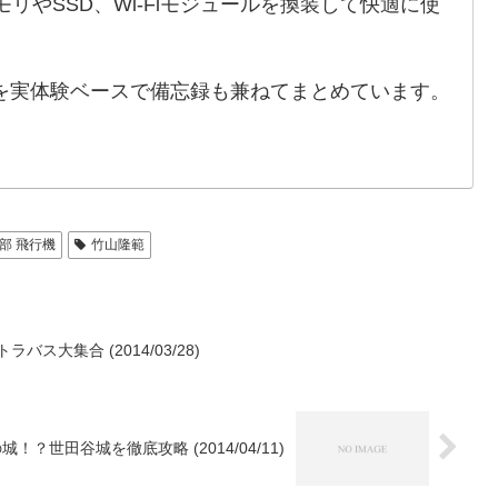
のメモリやSSD、Wi-Fiモジュールを換装して快適に使
を実体験ベースで備忘録も兼ねてまとめています。
部 飛行機
竹山隆範
ス大集合 (2014/03/28)
世田谷城を徹底攻略 (2014/04/11)