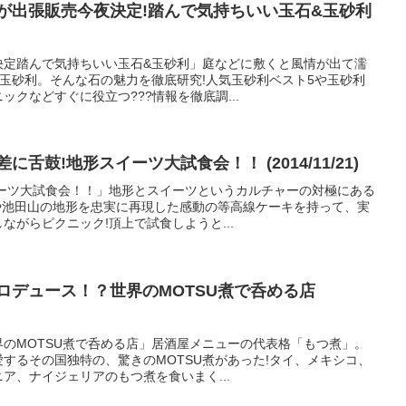
が出張販売今夜決定!踏んで気持ちいい玉石&玉砂利
決定踏んで気持ちいい玉石&玉砂利」庭などに敷くと風情が出て濡
玉砂利。そんな石の魅力を徹底研究!人気玉砂利ベスト5や玉砂利
クなどすぐに役立つ???情報を徹底調...
舌鼓!地形スイーツ大試食会！！ (2014/11/21)
イーツ大試食会！！」地形とスイーツというカルチャーの対極にある
や池田山の地形を忠実に再現した感動の等高線ケーキを持って、実
ながらピクニック!頂上で試食しようと...
ロデュース！？世界のMOTSU煮で呑める店
のMOTSU煮で呑める店」居酒屋メニューの代表格「もつ煮」。
するその国独特の、驚きのMOTSU煮があった!タイ、メキシコ、
ア、ナイジェリアのもつ煮を食いまく...