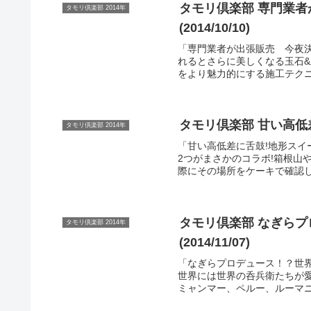
タモリ倶楽部 専門業者
タモリ倶楽部 2014年
(2014/10/10)
「専門業者が出張販売 今夜
れるとさらに美しくなる玉石&
をより魅力的にする施工テクニッ
タモリ倶楽部 甘い高低差に
タモリ倶楽部 2014年
「甘い高低差に舌鼓!地形ス
2つがまさかのコラボ!箱根山
際にその場所をケーキで確認し
タモリ倶楽部 なぎらプ
タモリ倶楽部 2014年
(2014/11/07)
「なぎらプロデュース！？世界
世界には世界の呑兵衛たちが愛
ミャンマー、ペルー、ルーマニ