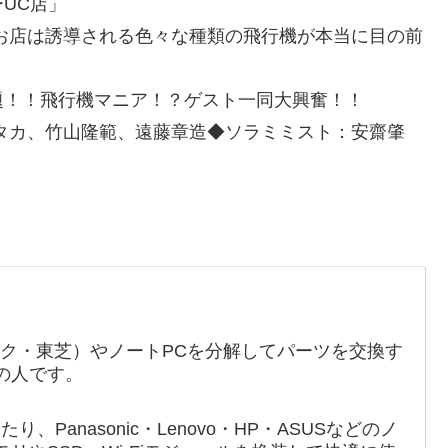
UC店」
お店は誘導される色々な種類の飛行機が本当に目の前
題！！飛行機マニア！？ゲスト一同大興奮！！
タカ、竹山隆範、遠藤章造◆ソラミミスト：安齋肇
ック・東芝）やノートPCを分解してパーツを交換す
の人です。
たり、Panasonic・Lenovo・HP・ASUSなどのノ