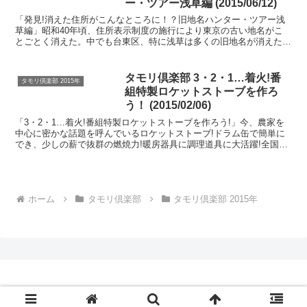
ー・ツアー浅草編 (2015/06/12)
「発見!消えた住所がこんなところに！？旧地名ハンター・ツアー浅
草編」昭和40年頃、住所表示制度の施行により東京の古い地名がこ
とごとく消えた。中でも台東区、特に浅草は多くの旧地名が消えた。
そんな旧地名の中から象潟町、猿若町、馬道、餌鳥町、山伏...
タモリ倶楽部 3・2・1…着火!番
タモリ倶楽部 2015年
組特製ロケットストーブを作ろ
う！ (2015/02/06)
「3・2・1…着火!番組特製ロケットストーブを作ろう!」今、農家を
中心に密かな話題を呼んでいるロケットストーブ!ドラム缶で簡単に
でき、少しの薪で抜群の燃焼力!暖房器具に調理道具に大活躍!全国か
らそのロケットストーブマニアが大集合!自慢のロケ...
ホーム
タモリ倶楽部
タモリ倶楽部 2015年
© 2010-2026 Lesson440.