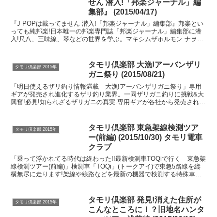
せん 潜入!「邦楽ジャーナル」編
集部』 (2015/04/17)
『J-POPは載ってません 潜入!「邦楽ジャーナル」編集部』邦楽とい
っても純邦楽!日本唯一の邦楽専門誌「邦楽ジャーナル」編集部に潜
入!尺八、三味線、琴などの世界を学ぶ。マキシムザホルモン ナヲ&
ダイスケはんとエレキ化など今の和楽器の世界を徹...
タモリ倶楽部 大漁!アーバンザリ
タモリ倶楽部 2015年
ガニ祭り (2015/08/21)
「明日使えるザリ釣り情報満載 大漁!アーバンザリガニ祭り」専用
ギアが発売され進化するザリ釣り業界。一同ザリガニ釣りに挑戦&大
興奮!必見!知られざるザリガニの真実.専用ギアが各社から発売され進
化するザリ釣り業界。タモリ一同最新ザリガニ釣りに挑...
タモリ倶楽部 東急架線検測ツア
タモリ倶楽部 2015年
ー(前編) (2015/10/30) タモリ電車
クラブ
「乗って浮かれてる時代は終わった!!最新検測車TOQiで行く 東急架
線検測ツアー(前編)」検測車「TOQi」(トークアイ)で東急5路線を縦
横無尽に走ります!架線や線路などを最新の機器で検測する特殊車両
にタモリらが乗り込み大興奮!ATカートと...
タモリ倶楽部 発見!消えた住所が
タモリ倶楽部 2015年
こんなところに！？旧地名ハンタ