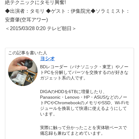
絶テクニックにタモリ興奮!
◆出演者：タモリ ◆ゲスト：伊集院光◆ソラミミスト：
安齋肇(空耳アワー)
＜2015/03/28 0:20 テレビ朝日＞
この記事を書いた人
ヨシオ
BDレコーダー（パナソニック・東芝）やノー
トPCを分解してパーツを交換するのが好きな
ガジェット系の人です。
DIGAのHDDを6TBに増量したり、
Panasonic・Lenovo・HP・ASUSなどのノー
トPCやChromebookのメモリやSSD、Wi-Fiモ
ジュールを換装して快適に使えるようにして
います。
実際に触って分かったことを実体験ベースで
備忘録も兼ねてまとめています。