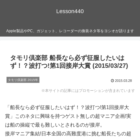
Lesson440
Apple製品やPC、ガジェット、レコーダーの換装ネタ等をヨシオが語ります
タモリ倶楽部 船長なら必ず征服したいは
ず！？波打つ!第1回接岸大賞 (2015/03/27)
タモリ倶楽部 2015年
2015.03.28
※本サイトの記事にはプロモーションが含まれています
「船長なら必ず征服したいはず！？波打つ!第1回接岸大
賞」このネタに興味を持つゲスト無しの超マニア企画!実
は船の操縦で最も難しいとされるのが接岸。
接岸マニア集結!日本全国の高難度港に挑む船長たちの超