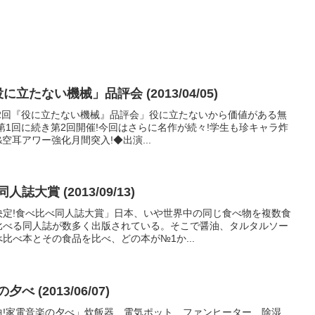
立たない機械」品評会 (2013/04/05)
2回『役に立たない機械』品評会」役に立たないから価値がある無
第1回に続き第2回開催!今回はさらに名作が続々!学生も珍キャラ炸
空耳アワー強化月間突入!◆出演...
大賞 (2013/09/13)
決定!食べ比べ同人誌大賞」日本、いや世界中の同じ食べ物を複数食
比べる同人誌が数多く出版されている。そこで醤油、タルタルソー
比べ本とその食品を比べ、どの本が№1か...
 (2013/06/07)
曲!家電音楽の夕べ」炊飯器、電気ポット、ファンヒーター、除湿