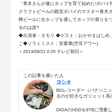
「青木さんが遂にホップを育て始めた!ポパイ
クラフトビールの殿堂ポパイのマスター青木さ
樽ビールに生ホップを通してホップの香りをつ
るのは誰?
◆出演者：タモリ ◆ゲスト：おかやまはじめ、飯
こ◆ソラミミスト：安齋肇(空耳アワー)
＜2013/09/21 0:20 テレビ朝日＞
この記事を書いた人
ヨシオ
BDレコーダー（パナソニ
るのが好きなガジェット系
DIGAのHDDを6TBに増量し