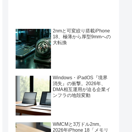
2nmと可変絞り搭載iPhone
18、極薄から厚型9mmへの
大転換
Windows・iPadOS『境界
消失』の衝撃。2026年、
DMA相互運用が迫る企業イ
ンフラの地殻変動
WMCMと3万ドル2nm。
2026年iPhone 18「メモリ