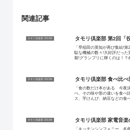
関連記事
タモリ倶楽部 第2回「役に
タモリ倶楽部 2013年
「早稲田の英知が再び集結!第
駄な機械の数々!大好評だった
裂!グランプリに輝くのは！？&
タモリ倶楽部 食べ比べ同人誌
タモリ倶楽部 2013年
「食の数だけ本がある 今夜
べ、その味や形の違いを食べ
ス、芋けんぴ、納豆などの食べ
タモリ倶楽部 家電音楽の夕べ
タモリ倶楽部 2013年
「キッチンシンフォニー 名