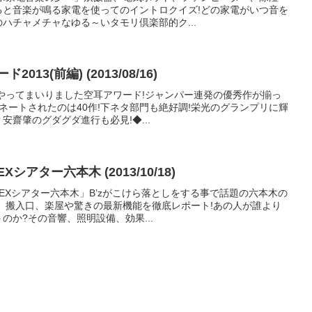
ると音楽が鳴る家電を使ってのイントロクイズ!どの家電がいつ音を
ハチャメチャなゆる～いタモリ倶楽部的ク...
13(前編) (2013/08/16)
もやってまいりました空耳アワード!ジャンパー連発の優秀作が揃っ
ネートされたのは40作!下ネタ部門も絶好調!栄光のグランプリに輝
齋肇のグダグダ進行も必見!◆...
アター六本木 (2013/10/18)
!EXシアター六本木」B’zがこけら落としをする事で話題の六本木の
、搬入口、楽屋や驚きの最新機能を徹底レポート!あの人が誰より
のか?その音響、照明設備、効果...