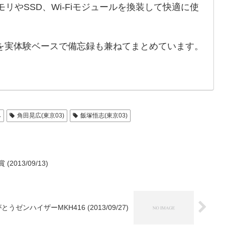
のメモリやSSD、Wi-Fiモジュールを換装して快適に使
を実体験ベースで備忘録も兼ねてまとめています。
み
角田晃広(東京03)
飯塚悟志(東京03)
013/09/13)
ゼンハイザーMKH416 (2013/09/27)