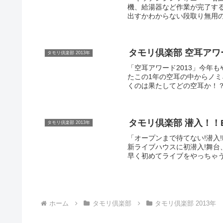
機、給湯器など作業が完了す
出すかわからない段取り無用の
タモリ倶楽部 空耳アワード20
タモリ倶楽部 2013年
「空耳アワード2013」今年
たこの1年の空耳の中からノミ
くのは果たしてどの空耳か！？安
タモリ倶楽部 潜入！！EXシ
タモリ倶楽部 2013年
「オープンまで待てない!潜入
新ライブハウスに初潜入!舞台
早く初めてライブをやっちゃう
ホーム
タモリ倶楽部
タモリ倶楽部 2013年