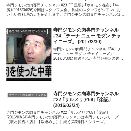
寺門ジモンの肉専門チャンネル #23 ｢千里眼｣ ｢ホルモン在市｣ ｢牛
房｣(2016/04/26)今回はスタッフ大会。番組のスタッフがジモンにお
いしい肉料理の店を紹介します。寺門ジモンの肉専門チャンネルは寺
門ジモンシリーズ【取材拒否の店】...
寺門ジモンの肉専門チャンネル
寺門ジモンの肉専門チャンネル
#34「チーナ ニュー モダン チャ
イニーズ」 (2017/3/30)
寺門ジモンの肉専門チャンネル #34「チ
ーナ ニュー モダン チャイニーズ」
2017/3/30に放送された寺門ジモンの肉専
門チャンネル #34で紹介されたお店は恵
比寿にあるCINA New Modern Chinese
（チーナ ニュー モ...
寺門ジモンの肉専門チャンネル
寺門ジモンの肉専門チャンネル
#22 ｢サルメリア69｣ ｢楽記｣
(2016/03/24)
寺門ジモンの肉専門チャンネル #22 ｢サルメリア69｣ ｢楽記｣
(2016/03/24)寺門ジモンの肉専門チャンネルは寺門ジモンシリーズ
【取材拒否の店】【常連めし】に続く第3弾目のシリーズ。