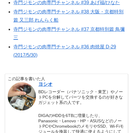
寺門ジモンの肉専門チャンネル #39 あげ福/ひなた
寺門ジモンの肉専門チャンネル #38 大阪・京都特別
篇 又三郎 れんらく船
寺門ジモンの肉専門チャンネル #37 京都特別篇 鳥彌
三
寺門ジモンの肉専門チャンネル #36 肉焼屋 D-29
(2017/5/30)
この記事を書いた人
ヨシオ
BDレコーダー（パナソニック・東芝）やノー
トPCを分解してパーツを交換するのが好きな
ガジェット系の人です。
DIGAのHDDを6TBに増量したり、
Panasonic・Lenovo・HP・ASUSなどのノー
トPCやChromebookのメモリやSSD、Wi-Fiモ
ジュールを換装して快適に使えるようにして