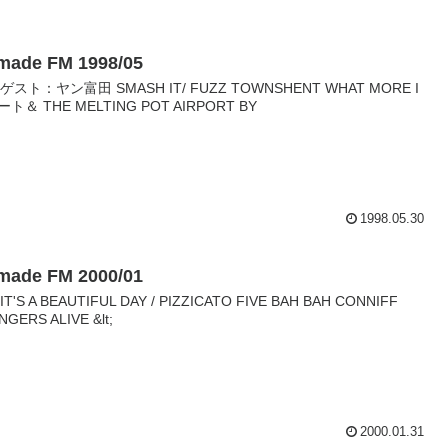
ymade FM 1998/05
/01 ゲスト：ヤン富田 SMASH IT/ FUZZ TOWNSHENT WHAT MORE I
＆ THE MELTING POT AIRPORT BY
1998.05.30
ymade FM 2000/01
IT'S A BEAUTIFUL DAY / PIZZICATO FIVE BAH BAH CONNIFF
NGERS ALIVE &lt;
2000.01.31