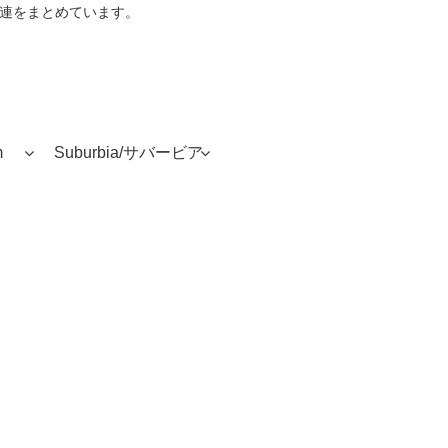
音楽関連をまとめています。
m
Suburbia/サバービア