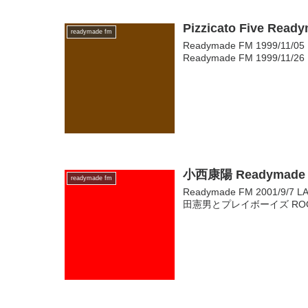
Pizzicato Five Read
readymade fm
Readymade FM 1999/11/05
Readymade FM 1999/11/26
小西康陽 Readymade F
readymade fm
Readymade FM 2001/9/7 
田憲男とプレイボーイズ ROOM N