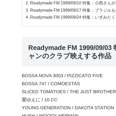
Readymade FM 1999/09/10 特集：小
Readymade FM 1999/09/17 特集：ブラジル
Readymade FM 1999/09/24 特集：いずみた
Readymade FM 1999/
ャンのクラブ映えする作品
BOSSA NOVA 3003 / PIZZICATO FIVE
BOSSA 747 / COMOESTAS
SLICED TOMATOES / THE JUST BROTHE
愛ゆえに / 10 CC
YOUNG GENERATION / DAKOTA STATION
HUSH / WOODY HERMAN