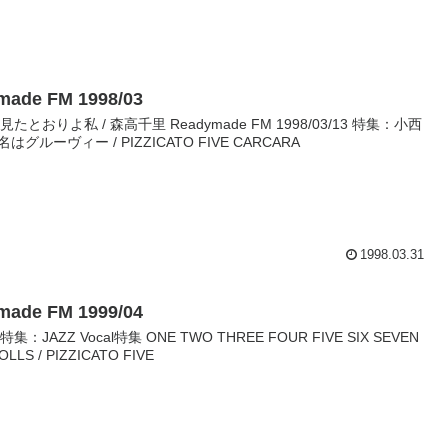
ymade FM 1998/03
/06 見たとおりよ私 / 森高千里 Readymade FM 1998/03/13 特集：小西
ルーヴィー / PIZZICATO FIVE CARCARA
1998.03.31
ymade FM 1999/04
2 特集：JAZZ Vocal特集 ONE TWO THREE FOUR FIVE SIX SEVEN
OLLS / PIZZICATO FIVE