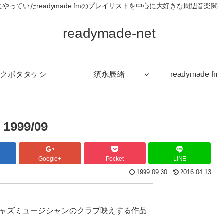
veが過去にやっていたreadymade fmのプレイリストを中心に大好きな周辺
readymade-net
クボタタケシ
須永辰緒
readymade f
 1999/09
Google+
Pocket
LINE
1999.09.30
2016.04.13
：ベテランジャズミュージシャンのクラブ映えする作品