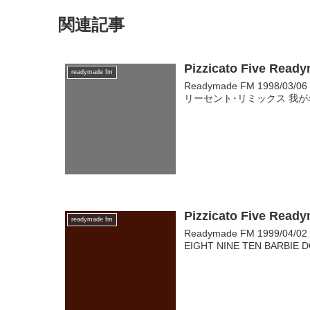
関連記事
Pizzicato Five Read
readymade fm
Readymade FM 1998/03
リーセント･リミックス 我が名はグ
Pizzicato Five Read
readymade fm
Readymade FM 1999/04/0
EIGHT NINE TEN BARBIE D