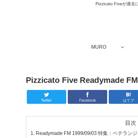
Pizzicato Fi
MURO
Pizzicato Five Readymade FM
Twitter
Facebook
はてブ
目次
Readymade FM 1999/09/03 特集