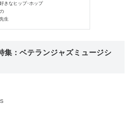
西さんが好きなヒップ･ホップ
もの
く先生
09/03 特集：ベテランジャズミュージシ
RS