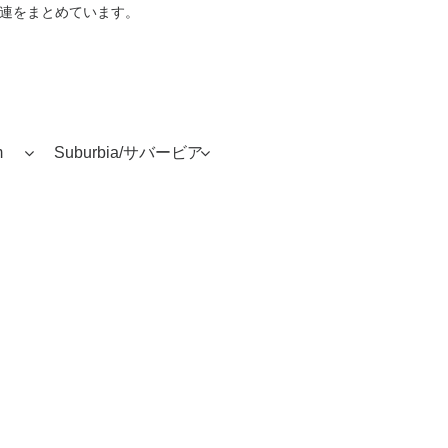
音楽関連をまとめています。
m
Suburbia/サバービア