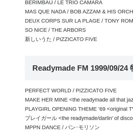
BERIMBAU / LE TRIO CAMARA
MAS QUE NADA / BOB AZZAM & HIS ORC
DEUX CORPS SUR LA PLAGE / TONY RO
SO NICE / THE ARBORS
新しいうた / PIZZICATO FIVE
Readymade FM 1999/0
PERFECT WORLD / PIZZICATO FIVE
MAKE HER MINE <the readymade all that j
PLAYGIRL OPENING THEME ’69 <original 
プレイガール <the readymade/darlin’ of disc
MPPN DANCE / バン･モリソン