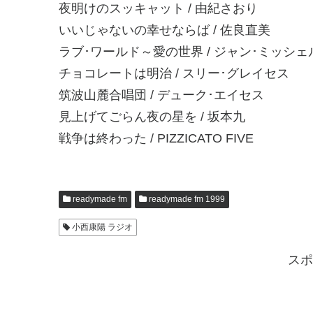
夜明けのスッキャット / 由紀さおり
いいじゃないの幸せならば / 佐良直美
ラブ･ワールド～愛の世界 / ジャン･ミッシ
チョコレートは明治 / スリー･グレイセス
筑波山麓合唱団 / デューク･エイセス
見上げてごらん夜の星を / 坂本九
戦争は終わった / PIZZICATO FIVE
readymade fm
readymade fm 1999
小西康陽 ラジオ
スポ